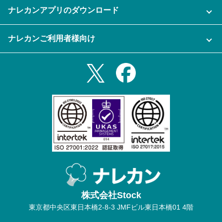
運営会社
セキュリティ
ナレカンアプリのダウンロード
充実サポート
ナレカン公式ブログ
資料をダウンロードする
スマホ・タブレットアプリをダウンロード
ナレカンご利用者様向け
セミナー一覧
無料トライアルのお申込み
iPhoneアプリ
ログイン
業務効率化ガイド
Slack連携
Androidアプリ
利用規約
Teams連携
iPadアプリ
プライバシーポリシー
メール自動転送機能
Androidタブレットアプリ
特定商取引法
ナレカンの紹介動画
株式会社Stock
東京都中央区東日本橋2-8-3 JMFビル東日本橋01 4階