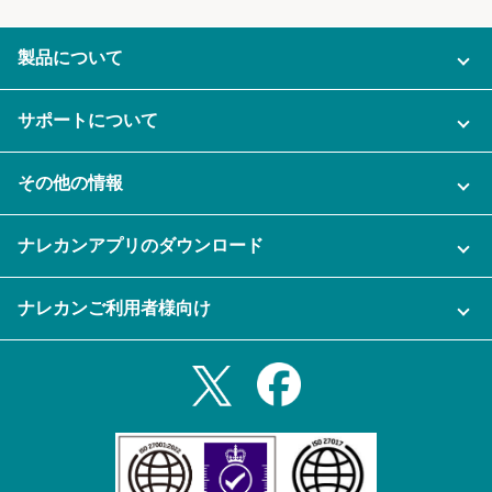
製品について
ご利用プラン
サポートについて
AI機能
ナレカンに関するお問い合わせ
その他の情報
ご利用企業様の声
よくある質問
運営会社
セキュリティ
ナレカンアプリのダウンロード
充実サポート
ナレカン公式ブログ
資料をダウンロードする
スマホ・タブレットアプリをダウンロード
ナレカンご利用者様向け
セミナー一覧
無料トライアルのお申込み
iPhoneアプリ
ログイン
業務効率化ガイド
Slack連携
Androidアプリ
利用規約
Teams連携
iPadアプリ
プライバシーポリシー
メール自動転送機能
Androidタブレットアプリ