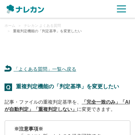
ホーム
ご利用プラン
＞
ナレカン よくある質問
＞
重複判定機能の「判定基準」を変更したい
AI機能
ご利用企業様の声
「よくある質問」一覧へ戻る
セキュリティ
重複判定機能の「判定基準」を変更したい
充実サポート
記事・ファイルの重複判定基準を、
「完全一致のみ」「AI
よくある質問
が自動判定」「重複判定しない」
に変更できます。
資料ダウンロード
※注意事項※