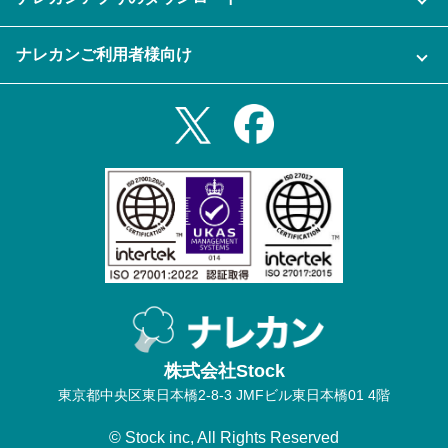
充実サポート
ナレカン公式ブログ
資料をダウンロードする
スマホ・タブレットアプリをダウンロード
ナレカンご利用者様向け
セミナー一覧
無料トライアルのお申込み
iPhoneアプリ
ログイン
業務効率化ガイド
Slack連携
Androidアプリ
利用規約
Teams連携
iPadアプリ
プライバシーポリシー
メール自動転送機能
Androidタブレットアプリ
特定商取引法
ナレカンの紹介動画
株式会社Stock
東京都中央区東日本橋2-8-3 JMFビル東日本橋01 4階
© Stock inc, All Rights Reserved