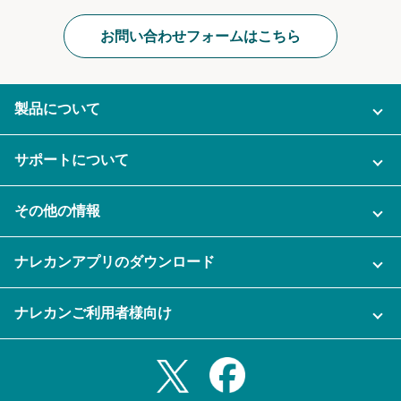
お問い合わせフォームはこちら
製品について
ご利用プラン
サポートについて
AI機能
ナレカンに関するお問い合わせ
その他の情報
ご利用企業様の声
よくある質問
運営会社
セキュリティ
ナレカンアプリのダウンロード
充実サポート
ナレカン公式ブログ
資料をダウンロードする
スマホ・タブレットアプリをダウンロード
ナレカンご利用者様向け
セミナー一覧
無料トライアルのお申込み
iPhoneアプリ
ログイン
業務効率化ガイド
Slack連携
Androidアプリ
利用規約
Teams連携