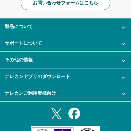
お問い合わせフォームはこちら
製品について
ご利用プラン
サポートについて
AI機能
ナレカンに関するお問い合わせ
その他の情報
ご利用企業様の声
よくある質問
運営会社
セキュリティ
ナレカンアプリのダウンロード
充実サポート
ナレカン公式ブログ
資料をダウンロードする
スマホ・タブレットアプリをダウンロード
ナレカンご利用者様向け
セミナー一覧
無料トライアルのお申込み
iPhoneアプリ
ログイン
業務効率化ガイド
Slack連携
Androidアプリ
利用規約
Teams連携
iPadアプリ
プライバシーポリシー