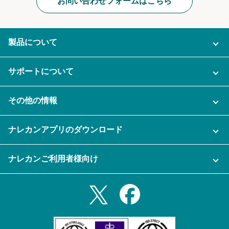
お問い合わせフォームはこちら
製品について
ご利用プラン
サポートについて
AI機能
ナレカンに関するお問い合わせ
その他の情報
ご利用企業様の声
よくある質問
運営会社
セキュリティ
ナレカンアプリのダウンロード
充実サポート
ナレカン公式ブログ
資料をダウンロードする
スマホ・タブレットアプリをダウンロード
ナレカンご利用者様向け
セミナー一覧
無料トライアルのお申込み
iPhoneアプリ
ログイン
業務効率化ガイド
Slack連携
Androidアプリ
利用規約
Teams連携
iPadアプリ
プライバシーポリシー