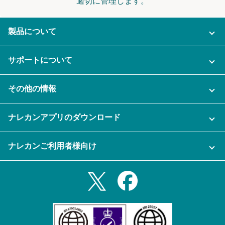
適切に管理します。
製品について
ご利用プラン
サポートについて
AI機能
ナレカンに関するお問い合わせ
その他の情報
ご利用企業様の声
よくある質問
運営会社
セキュリティ
ナレカンアプリのダウンロード
充実サポート
ナレカン公式ブログ
資料をダウンロードする
スマホ・タブレットアプリをダウンロード
ナレカンご利用者様向け
セミナー一覧
無料トライアルのお申込み
iPhoneアプリ
ログイン
業務効率化ガイド
Slack連携
Androidアプリ
利用規約
Teams連携
iPadアプリ
プライバシーポリシー
メール自動転送機能
Androidタブレットアプリ