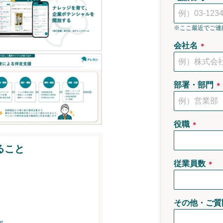
※ここ最近でご連
会社名
＊
部署・部門
＊
役職
＊
ること
従業員数
＊
その他・ご質