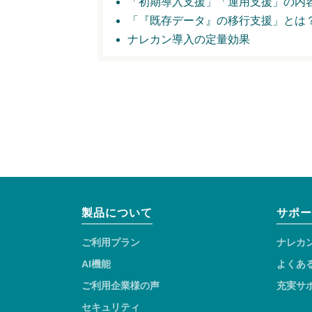
「初期導入支援」
「運用支援」の内
「『既存データ』の移行支援」とは
ナレカン導入の定量効果
製品について
サポー
ご利用プラン
ナレカ
AI機能
よくあ
ご利用企業様の声
充実サ
セキュリティ