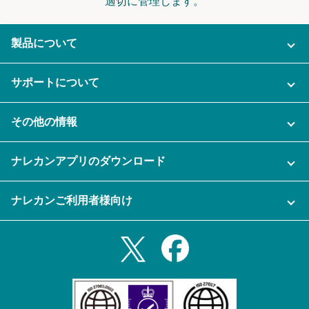
適切に管理します。
製品について
ご利用プラン
サポートについて
AI機能
ナレカンに関するお問い合わせ
その他の情報
ご利用企業様の声
よくある質問
運営会社
セキュリティ
ナレカンアプリのダウンロード
充実サポート
ナレカン公式ブログ
資料をダウンロードする
スマホ・タブレットアプリをダウンロード
ナレカンご利用者様向け
セミナー一覧
無料トライアルのお申込み
iPhoneアプリ
ログイン
業務効率化ガイド
Slack連携
Androidアプリ
利用規約
Teams連携
iPadアプリ
プライバシーポリシー
メール自動転送機能
Androidタブレットアプリ