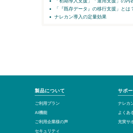
「初期導入支援」
「運用支援」の内
「『既存データ』の移行支援」とは
ナレカン導入の定量効果
製品について
サポー
ご利用プラン
ナレカ
AI機能
よくあ
ご利用企業様の声
充実サ
セキュリティ