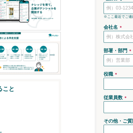
※ここ最近でご連
会社名
＊
部署・部門
＊
役職
＊
ること
従業員数
＊
その他・ご質