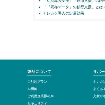
「初期導入支援」
「運用支援」の内
「『既存データ』の移行支援」とは
ナレカン導入の定量効果
製品について
サポー
ご利用プラン
ナレカ
AI機能
よくあ
ご利用企業様の声
充実サ
セキュリティ