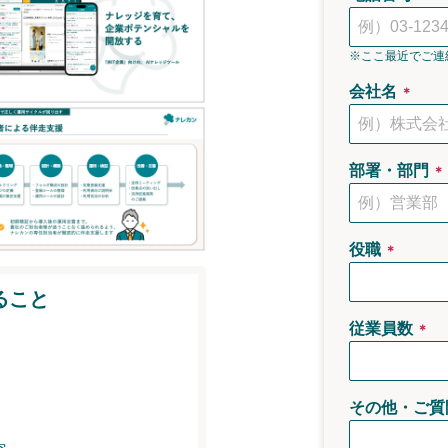
※ここ最近でご連
会社名
＊
部署・部門
＊
役職
＊
ること
従業員数
＊
その他・ご質