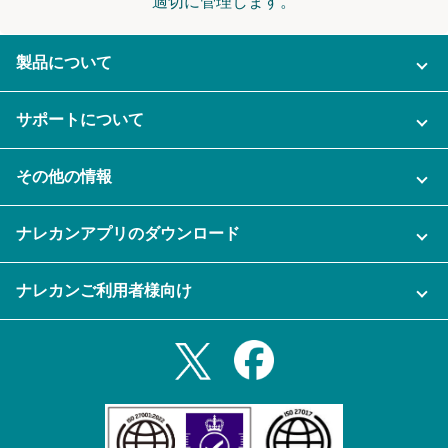
適切に管理します。
製品について
ご利用プラン
サポートについて
AI機能
ナレカンに関するお問い合わせ
その他の情報
ご利用企業様の声
よくある質問
運営会社
セキュリティ
ナレカンアプリのダウンロード
充実サポート
ナレカン公式ブログ
資料をダウンロードする
スマホ・タブレットアプリをダウンロード
ナレカンご利用者様向け
セミナー一覧
無料トライアルのお申込み
iPhoneアプリ
ログイン
業務効率化ガイド
Slack連携
Androidアプリ
利用規約
Teams連携
iPadアプリ
プライバシーポリシー
メール自動転送機能
Androidタブレットアプリ