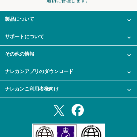
適切に管理します。
製品について
ご利用プラン
サポートについて
AI機能
ナレカンに関するお問い合わせ
その他の情報
ご利用企業様の声
よくある質問
運営会社
セキュリティ
ナレカンアプリのダウンロード
充実サポート
ナレカン公式ブログ
資料をダウンロードする
スマホ・タブレットアプリをダウンロード
ナレカンご利用者様向け
セミナー一覧
無料トライアルのお申込み
iPhoneアプリ
ログイン
業務効率化ガイド
Slack連携
Androidアプリ
利用規約
Teams連携
iPadアプリ
プライバシーポリシー
メール自動転送機能
Androidタブレットアプリ