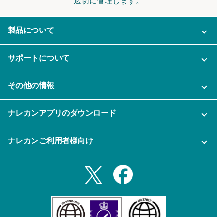
適切に管理します。
製品について
ご利用プラン
サポートについて
AI機能
ナレカンに関するお問い合わせ
その他の情報
ご利用企業様の声
よくある質問
運営会社
セキュリティ
ナレカンアプリのダウンロード
充実サポート
ナレカン公式ブログ
資料をダウンロードする
スマホ・タブレットアプリをダウンロード
ナレカンご利用者様向け
セミナー一覧
無料トライアルのお申込み
iPhoneアプリ
ログイン
業務効率化ガイド
Slack連携
Androidアプリ
利用規約
Teams連携
iPadアプリ
プライバシーポリシー
メール自動転送機能
Androidタブレットアプリ