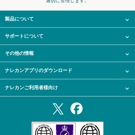
適切に管理します。
製品について
ご利用プラン
サポートについて
AI機能
ナレカンに関するお問い合わせ
その他の情報
ご利用企業様の声
よくある質問
運営会社
セキュリティ
ナレカンアプリのダウンロード
充実サポート
ナレカン公式ブログ
資料をダウンロードする
スマホ・タブレットアプリをダウンロード
ナレカンご利用者様向け
セミナー一覧
無料トライアルのお申込み
iPhoneアプリ
ログイン
業務効率化ガイド
Slack連携
Androidアプリ
利用規約
Teams連携
iPadアプリ
プライバシーポリシー
メール自動転送機能
Androidタブレットアプリ