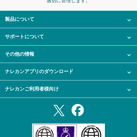
適切に管理します。
製品について
ご利用プラン
サポートについて
AI機能
ナレカンに関するお問い合わせ
その他の情報
ご利用企業様の声
よくある質問
運営会社
セキュリティ
ナレカンアプリのダウンロード
充実サポート
ナレカン公式ブログ
資料をダウンロードする
スマホ・タブレットアプリをダウンロード
ナレカンご利用者様向け
セミナー一覧
無料トライアルのお申込み
iPhoneアプリ
ログイン
業務効率化ガイド
Slack連携
Androidアプリ
利用規約
Teams連携
iPadアプリ
プライバシーポリシー
メール自動転送機能
Androidタブレットアプリ