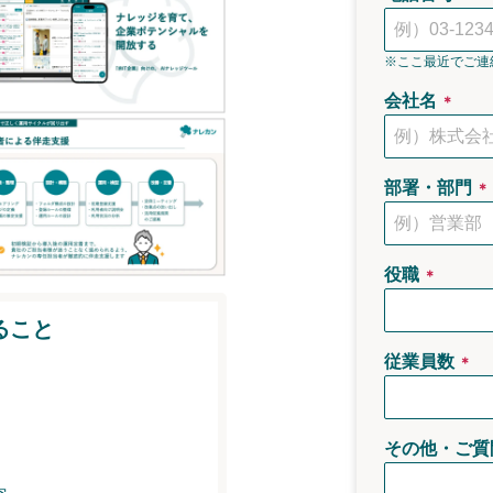
※ここ最近でご連
会社名
＊
部署・部門
＊
役職
＊
ること
従業員数
＊
その他・ご質