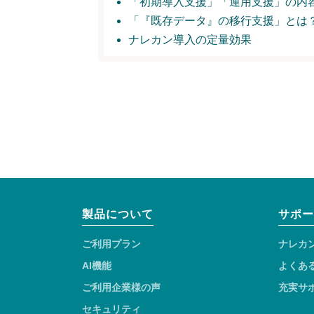
「初期導入支援」
「運用支援」の内
「『既存データ』の移行支援」とは
ナレカン導入の定量効果
製品について
サポー
ご利用プラン
ナレカ
AI機能
よくあ
ご利用企業様の声
充実サ
セキュリティ