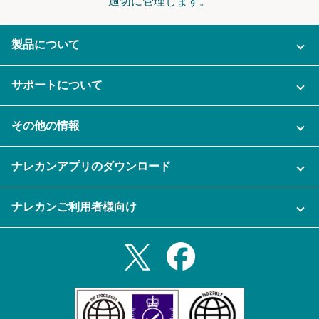
適切に管理します。
製品について
ご利用プラン
サポートについて
AI機能
ナレカンに関するお問い合わせ
その他の情報
ご利用企業様の声
よくある質問
運営会社
セキュリティ
ナレカンアプリのダウンロード
充実サポート
ナレカン公式ブログ
資料をダウンロードする
スマホ・タブレットアプリをダウンロード
ナレカンご利用者様向け
セミナー一覧
無料トライアルのお申込み
iPhoneアプリ
ログイン
業務効率化ガイド
Slack連携
Androidアプリ
利用規約
Teams連携
iPadアプリ
プライバシーポリシー
メール自動転送機能
Androidタブレットアプリ