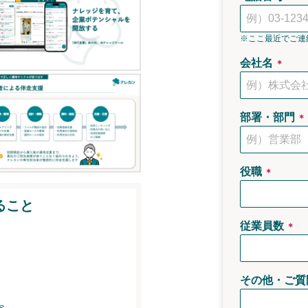
※ここ最近でご連
会社名
＊
部署・部門
＊
役職
＊
ること
従業員数
＊
その他・ご質