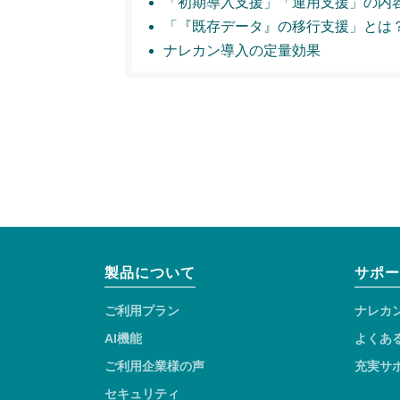
「初期導入支援」
「運用支援」の内
「『既存データ』の移行支援」とは
ナレカン導入の定量効果
製品について
サポー
ご利用プラン
ナレカ
AI機能
よくあ
ご利用企業様の声
充実サ
セキュリティ