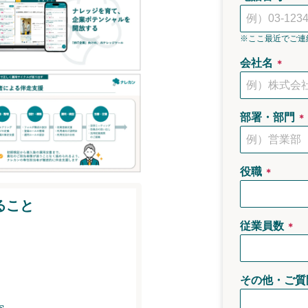
※ここ最近でご連
会社名
＊
部署・部門
＊
役職
＊
ること
従業員数
＊
その他・ご質