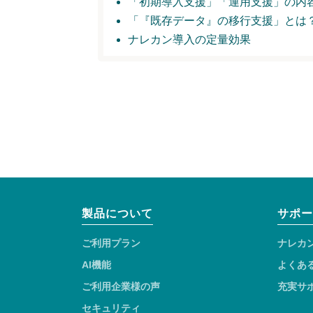
「初期導入支援」
「運用支援」の内
「『既存データ』の移行支援」とは
ナレカン導入の定量効果
製品について
サポー
ご利用プラン
ナレカ
AI機能
よくあ
ご利用企業様の声
充実サ
セキュリティ