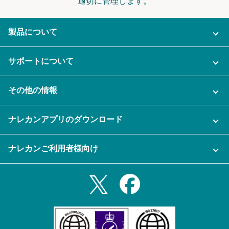
適切に管理します。
製品について
ご利用プラン
サポートについて
AI機能
ナレカンに関するお問い合わせ
その他の情報
ご利用企業様の声
よくある質問
運営会社
セキュリティ
ナレカンアプリのダウンロード
充実サポート
ナレカン公式ブログ
資料をダウンロードする
スマホ・タブレットアプリをダウンロード
ナレカンご利用者様向け
セミナー一覧
無料トライアルのお申込み
iPhoneアプリ
ログイン
業務効率化ガイド
Slack連携
Androidアプリ
利用規約
Teams連携
iPadアプリ
プライバシーポリシー
メール自動転送機能
Androidタブレットアプリ