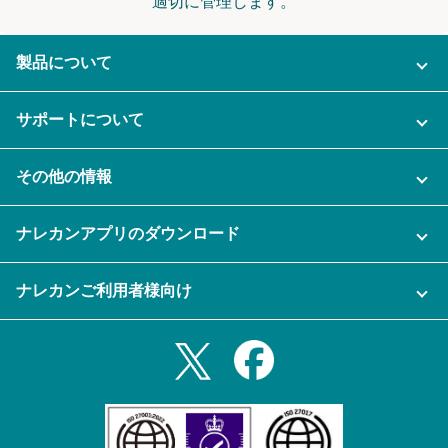
適切に管理します。
製品について
ご利用プラン
サポートについて
AI機能
ナレカンに関するお問い合わせ
その他の情報
ご利用企業様の声
よくある質問
運営会社
セキュリティ
ナレカンアプリのダウンロード
充実サポート
ナレカン公式ブログ
資料をダウンロードする
スマホ・タブレットアプリをダウンロード
ナレカンご利用者様向け
セミナー一覧
無料トライアルのお申込み
iPhoneアプリ
ログイン
業務効率化ガイド
Slack連携
Androidアプリ
利用規約
Teams連携
iPadアプリ
プライバシーポリシー
メール自動転送機能
Androidタブレットアプリ