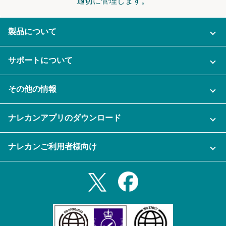
適切に管理します。
製品について
ご利用プラン
サポートについて
AI機能
ナレカンに関するお問い合わせ
その他の情報
ご利用企業様の声
よくある質問
運営会社
セキュリティ
ナレカンアプリのダウンロード
充実サポート
ナレカン公式ブログ
資料をダウンロードする
スマホ・タブレットアプリをダウンロード
ナレカンご利用者様向け
セミナー一覧
無料トライアルのお申込み
iPhoneアプリ
ログイン
業務効率化ガイド
Slack連携
Androidアプリ
利用規約
Teams連携
iPadアプリ
プライバシーポリシー
メール自動転送機能
Androidタブレットアプリ