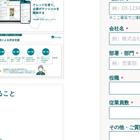
※ここ最近でご連
会社名
＊
部署・部門
＊
役職
＊
ること
従業員数
＊
その他・ご質