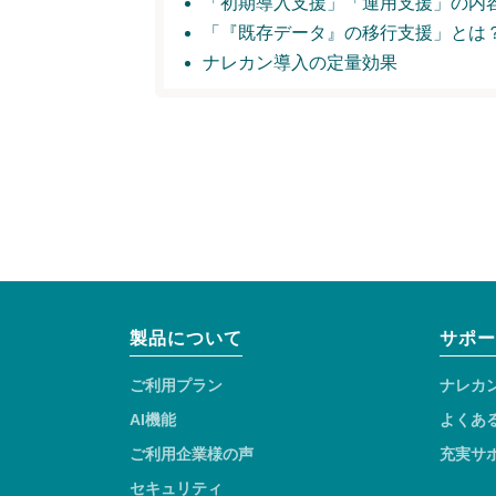
「初期導入支援」
「運用支援」の内
「『既存データ』の移行支援」とは
ナレカン導入の定量効果
製品について
サポー
ご利用プラン
ナレカ
AI機能
よくあ
ご利用企業様の声
充実サ
セキュリティ