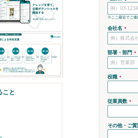
※ここ最近でご連
会社名
＊
部署・部門
＊
役職
＊
ること
従業員数
＊
その他・ご質