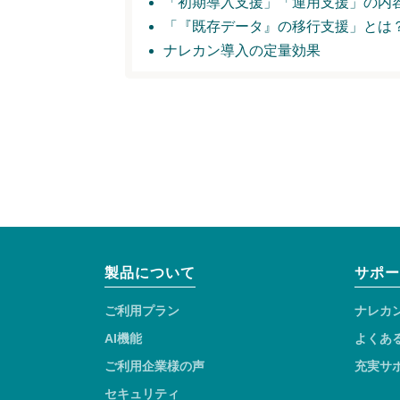
「初期導入支援」
「運用支援」の内
「『既存データ』の移行支援」とは
ナレカン導入の定量効果
製品について
サポー
ご利用プラン
ナレカ
AI機能
よくあ
ご利用企業様の声
充実サ
セキュリティ