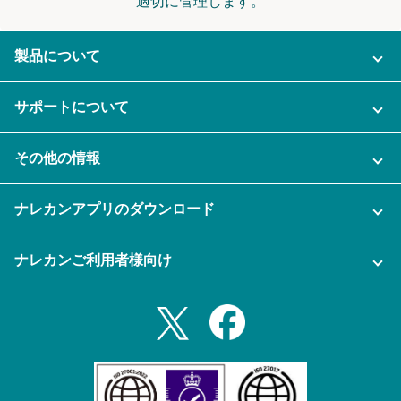
適切に管理します。
製品について
ご利用プラン
サポートについて
AI機能
ナレカンに関するお問い合わせ
その他の情報
ご利用企業様の声
よくある質問
運営会社
セキュリティ
ナレカンアプリのダウンロード
充実サポート
ナレカン公式ブログ
資料をダウンロードする
スマホ・タブレットアプリをダウンロード
ナレカンご利用者様向け
セミナー一覧
無料トライアルのお申込み
iPhoneアプリ
ログイン
業務効率化ガイド
Slack連携
Androidアプリ
利用規約
Teams連携
iPadアプリ
プライバシーポリシー
メール自動転送機能
Androidタブレットアプリ