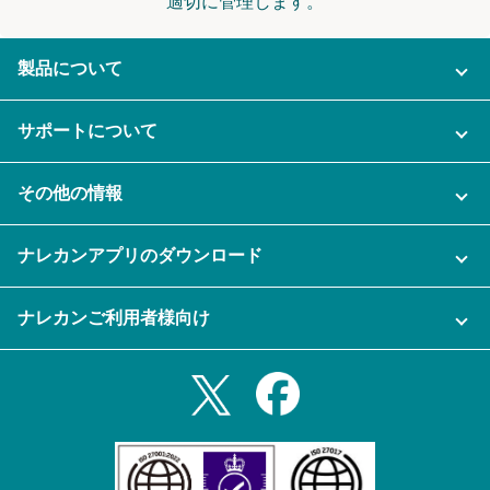
適切に管理します。
製品について
ご利用プラン
サポートについて
AI機能
ナレカンに関するお問い合わせ
その他の情報
ご利用企業様の声
よくある質問
運営会社
セキュリティ
ナレカンアプリのダウンロード
充実サポート
ナレカン公式ブログ
資料をダウンロードする
スマホ・タブレットアプリをダウンロード
ナレカンご利用者様向け
セミナー一覧
無料トライアルのお申込み
iPhoneアプリ
ログイン
業務効率化ガイド
Slack連携
Androidアプリ
利用規約
Teams連携
iPadアプリ
プライバシーポリシー
メール自動転送機能
Androidタブレットアプリ