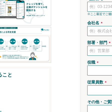
※ここ最近でご連
会社名
＊
部署・部門
＊
役職
＊
ること
従業員数
＊
その他・ご質