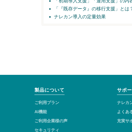
「初期導入支援」
「運用支援」の内
「『既存データ』の移行支援」とは
ナレカン導入の定量効果
製品について
サポー
ご利用プラン
ナレカ
AI機能
よくあ
ご利用企業様の声
充実サ
セキュリティ