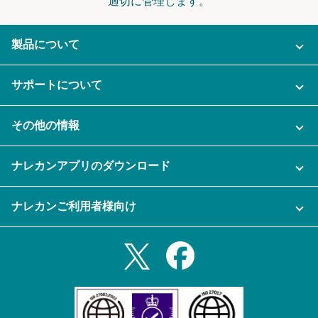
適切に管理します。
製品について
ご利用プラン
サポートについて
AI機能
ナレカンに関するお問い合わせ
その他の情報
ご利用企業様の声
よくある質問
運営会社
セキュリティ
ナレカンアプリのダウンロード
充実サポート
ナレカン公式ブログ
資料をダウンロードする
スマホ・タブレットアプリをダウンロード
ナレカンご利用者様向け
セミナー一覧
無料トライアルのお申込み
iPhoneアプリ
ログイン
業務効率化ガイド
Slack連携
Androidアプリ
利用規約
Teams連携
iPadアプリ
プライバシーポリシー
メール自動転送機能
Androidタブレットアプリ