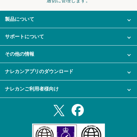
適切に管理します。
製品について
ご利用プラン
サポートについて
AI機能
ナレカンに関するお問い合わせ
その他の情報
ご利用企業様の声
よくある質問
運営会社
セキュリティ
ナレカンアプリのダウンロード
充実サポート
ナレカン公式ブログ
資料をダウンロードする
スマホ・タブレットアプリをダウンロード
ナレカンご利用者様向け
セミナー一覧
無料トライアルのお申込み
iPhoneアプリ
ログイン
業務効率化ガイド
Slack連携
Androidアプリ
利用規約
Teams連携
iPadアプリ
プライバシーポリシー
メール自動転送機能
Androidタブレットアプリ