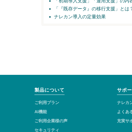
「初期導入支援」
「運用支援」の内
「『既存データ』の移行支援」とは
ナレカン導入の定量効果
製品について
サポー
ご利用プラン
ナレカ
AI機能
よくあ
ご利用企業様の声
充実サ
セキュリティ