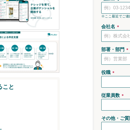
※ここ最近でご連
会社名
＊
部署・部門
＊
役職
＊
ること
従業員数
＊
その他・ご質