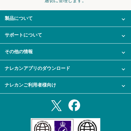
適切に管理します。
製品について
ご利用プラン
サポートについて
AI機能
ナレカンに関するお問い合わせ
その他の情報
ご利用企業様の声
よくある質問
運営会社
セキュリティ
ナレカンアプリのダウンロード
充実サポート
ナレカン公式ブログ
資料をダウンロードする
スマホ・タブレットアプリをダウンロード
ナレカンご利用者様向け
セミナー一覧
無料トライアルのお申込み
iPhoneアプリ
ログイン
業務効率化ガイド
Slack連携
Androidアプリ
利用規約
Teams連携
iPadアプリ
プライバシーポリシー
メール自動転送機能
Androidタブレットアプリ