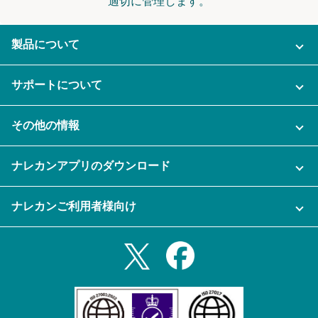
適切に管理します。
製品について
ご利用プラン
サポートについて
AI機能
ナレカンに関するお問い合わせ
その他の情報
ご利用企業様の声
よくある質問
運営会社
セキュリティ
ナレカンアプリのダウンロード
充実サポート
ナレカン公式ブログ
資料をダウンロードする
スマホ・タブレットアプリをダウンロード
ナレカンご利用者様向け
セミナー一覧
無料トライアルのお申込み
iPhoneアプリ
ログイン
業務効率化ガイド
Slack連携
Androidアプリ
利用規約
Teams連携
iPadアプリ
プライバシーポリシー
メール自動転送機能
Androidタブレットアプリ