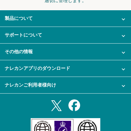
適切に管理します。
製品について
ご利用プラン
サポートについて
AI機能
ナレカンに関するお問い合わせ
その他の情報
ご利用企業様の声
よくある質問
運営会社
セキュリティ
ナレカンアプリのダウンロード
充実サポート
ナレカン公式ブログ
資料をダウンロードする
スマホ・タブレットアプリをダウンロード
ナレカンご利用者様向け
セミナー一覧
無料トライアルのお申込み
iPhoneアプリ
ログイン
業務効率化ガイド
Slack連携
Androidアプリ
利用規約
Teams連携
iPadアプリ
プライバシーポリシー
メール自動転送機能
Androidタブレットアプリ