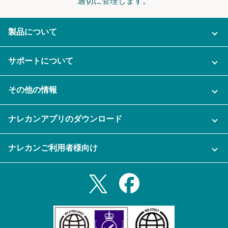
適切に管理します。
製品について
ご利用プラン
サポートについて
AI機能
ナレカンに関するお問い合わせ
その他の情報
ご利用企業様の声
よくある質問
運営会社
セキュリティ
ナレカンアプリのダウンロード
充実サポート
ナレカン公式ブログ
資料をダウンロードする
スマホ・タブレットアプリをダウンロード
ナレカンご利用者様向け
セミナー一覧
無料トライアルのお申込み
iPhoneアプリ
ログイン
業務効率化ガイド
Slack連携
Androidアプリ
利用規約
Teams連携
iPadアプリ
プライバシーポリシー
メール自動転送機能
Androidタブレットアプリ