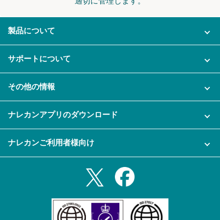
適切に管理します。
製品について
ご利用プラン
サポートについて
AI機能
ナレカンに関するお問い合わせ
その他の情報
ご利用企業様の声
よくある質問
運営会社
セキュリティ
ナレカンアプリのダウンロード
充実サポート
ナレカン公式ブログ
資料をダウンロードする
スマホ・タブレットアプリをダウンロード
ナレカンご利用者様向け
セミナー一覧
無料トライアルのお申込み
iPhoneアプリ
ログイン
業務効率化ガイド
Slack連携
Androidアプリ
利用規約
Teams連携
iPadアプリ
プライバシーポリシー
メール自動転送機能
Androidタブレットアプリ