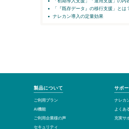
「初期導入支援」
「運用支援」の内
「『既存データ』の移行支援」とは
ナレカン導入の定量効果
製品について
サポー
ご利用プラン
ナレカ
AI機能
よくあ
ご利用企業様の声
充実サ
セキュリティ