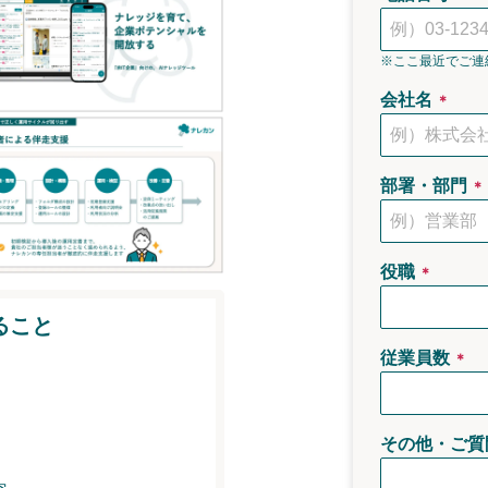
※ここ最近でご連
会社名
＊
部署・部門
＊
役職
＊
ること
従業員数
＊
その他・ご質