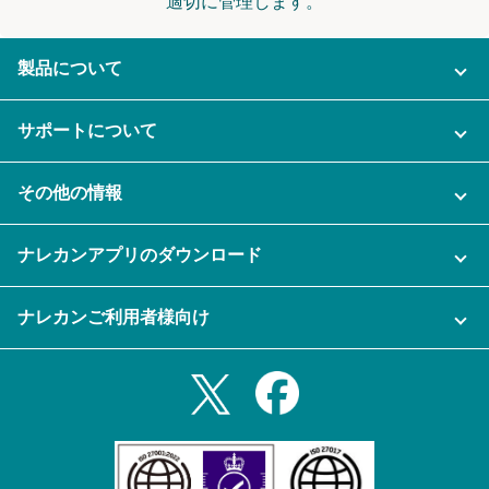
適切に管理します。
製品について
ご利用プラン
サポートについて
AI機能
ナレカンに関するお問い合わせ
その他の情報
ご利用企業様の声
よくある質問
運営会社
セキュリティ
ナレカンアプリのダウンロード
充実サポート
ナレカン公式ブログ
資料をダウンロードする
スマホ・タブレットアプリをダウンロード
ナレカンご利用者様向け
セミナー一覧
無料トライアルのお申込み
iPhoneアプリ
ログイン
業務効率化ガイド
Slack連携
Androidアプリ
利用規約
Teams連携
iPadアプリ
プライバシーポリシー
メール自動転送機能
Androidタブレットアプリ