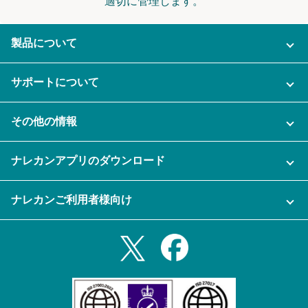
適切に管理します。
製品について
ご利用プラン
サポートについて
AI機能
ナレカンに関するお問い合わせ
その他の情報
ご利用企業様の声
よくある質問
運営会社
セキュリティ
ナレカンアプリのダウンロード
充実サポート
ナレカン公式ブログ
資料をダウンロードする
スマホ・タブレットアプリをダウンロード
ナレカンご利用者様向け
セミナー一覧
無料トライアルのお申込み
iPhoneアプリ
ログイン
業務効率化ガイド
Slack連携
Androidアプリ
利用規約
Teams連携
iPadアプリ
プライバシーポリシー
メール自動転送機能
Androidタブレットアプリ