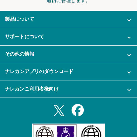
適切に管理します。
製品について
ご利用プラン
サポートについて
AI機能
ナレカンに関するお問い合わせ
その他の情報
ご利用企業様の声
よくある質問
運営会社
セキュリティ
ナレカンアプリのダウンロード
充実サポート
ナレカン公式ブログ
資料をダウンロードする
スマホ・タブレットアプリをダウンロード
ナレカンご利用者様向け
セミナー一覧
無料トライアルのお申込み
iPhoneアプリ
ログイン
業務効率化ガイド
Slack連携
Androidアプリ
利用規約
Teams連携
iPadアプリ
プライバシーポリシー
メール自動転送機能
Androidタブレットアプリ