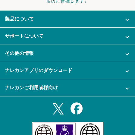
適切に管理します。
製品について
ご利用プラン
サポートについて
AI機能
ナレカンに関するお問い合わせ
その他の情報
ご利用企業様の声
よくある質問
運営会社
セキュリティ
ナレカンアプリのダウンロード
充実サポート
ナレカン公式ブログ
資料をダウンロードする
スマホ・タブレットアプリをダウンロード
ナレカンご利用者様向け
セミナー一覧
無料トライアルのお申込み
iPhoneアプリ
ログイン
業務効率化ガイド
Slack連携
Androidアプリ
利用規約
Teams連携
iPadアプリ
プライバシーポリシー
メール自動転送機能
Androidタブレットアプリ