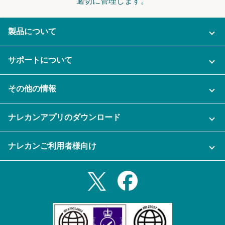
適切に管理します。
製品について
ご利用プラン
サポートについて
AI機能
ナレカンに関するお問い合わせ
その他の情報
ご利用企業様の声
よくある質問
運営会社
セキュリティ
ナレカンアプリのダウンロード
充実サポート
ナレカン公式ブログ
資料をダウンロードする
スマホ・タブレットアプリをダウンロード
ナレカンご利用者様向け
セミナー一覧
無料トライアルのお申込み
iPhoneアプリ
ログイン
業務効率化ガイド
Slack連携
Androidアプリ
利用規約
Teams連携
iPadアプリ
プライバシーポリシー
メール自動転送機能
Androidタブレットアプリ