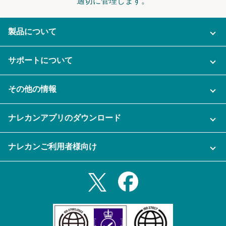
適切に管理します。
製品について
ご利用プラン
サポートについて
AI機能
ナレカンに関するお問い合わせ
その他の情報
ご利用企業様の声
よくある質問
運営会社
セキュリティ
ナレカンアプリのダウンロード
充実サポート
ナレカン公式ブログ
資料をダウンロードする
スマホ・タブレットアプリをダウンロード
ナレカンご利用者様向け
セミナー一覧
無料トライアルのお申込み
iPhoneアプリ
ログイン
業務効率化ガイド
Slack連携
Androidアプリ
利用規約
Teams連携
iPadアプリ
プライバシーポリシー
メール自動転送機能
Androidタブレットアプリ