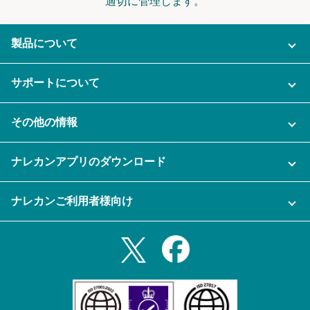
適切に管理します。
製品について
ご利用プラン
サポートについて
AI機能
ナレカンに関するお問い合わせ
その他の情報
ご利用企業様の声
よくある質問
運営会社
セキュリティ
ナレカンアプリのダウンロード
充実サポート
ナレカン公式ブログ
資料をダウンロードする
スマホ・タブレットアプリをダウンロード
ナレカンご利用者様向け
セミナー一覧
無料トライアルのお申込み
iPhoneアプリ
ログイン
業務効率化ガイド
Slack連携
Androidアプリ
利用規約
Teams連携
iPadアプリ
プライバシーポリシー
メール自動転送機能
Androidタブレットアプリ