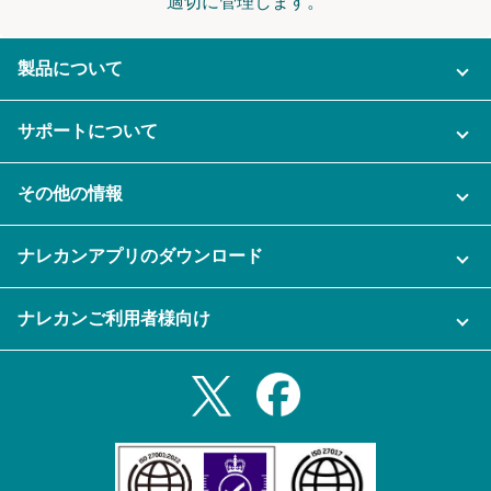
適切に管理します。
製品について
ご利用プラン
サポートについて
AI機能
ナレカンに関するお問い合わせ
その他の情報
ご利用企業様の声
よくある質問
運営会社
セキュリティ
ナレカンアプリのダウンロード
充実サポート
ナレカン公式ブログ
資料をダウンロードする
スマホ・タブレットアプリをダウンロード
ナレカンご利用者様向け
セミナー一覧
無料トライアルのお申込み
iPhoneアプリ
ログイン
業務効率化ガイド
Slack連携
Androidアプリ
利用規約
Teams連携
iPadアプリ
プライバシーポリシー
メール自動転送機能
Androidタブレットアプリ