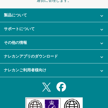
適切に管理します。
製品について
ご利用プラン
サポートについて
AI機能
ナレカンに関するお問い合わせ
その他の情報
ご利用企業様の声
よくある質問
運営会社
セキュリティ
ナレカンアプリのダウンロード
充実サポート
ナレカン公式ブログ
資料をダウンロードする
スマホ・タブレットアプリをダウンロード
ナレカンご利用者様向け
セミナー一覧
無料トライアルのお申込み
iPhoneアプリ
ログイン
業務効率化ガイド
Slack連携
Androidアプリ
利用規約
Teams連携
iPadアプリ
プライバシーポリシー
メール自動転送機能
Androidタブレットアプリ