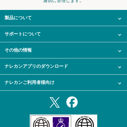
適切に管理します。
製品について
ご利用プラン
サポートについて
AI機能
ナレカンに関するお問い合わせ
その他の情報
ご利用企業様の声
よくある質問
運営会社
セキュリティ
ナレカンアプリのダウンロード
充実サポート
ナレカン公式ブログ
資料をダウンロードする
スマホ・タブレットアプリをダウンロード
ナレカンご利用者様向け
セミナー一覧
無料トライアルのお申込み
iPhoneアプリ
ログイン
業務効率化ガイド
Slack連携
Androidアプリ
利用規約
Teams連携
iPadアプリ
プライバシーポリシー
メール自動転送機能
Androidタブレットアプリ