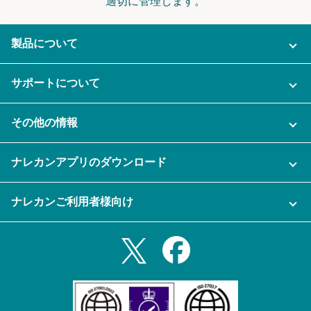
適切に管理します。
製品について
ご利用プラン
サポートについて
AI機能
ナレカンに関するお問い合わせ
その他の情報
ご利用企業様の声
よくある質問
運営会社
セキュリティ
ナレカンアプリのダウンロード
充実サポート
ナレカン公式ブログ
資料をダウンロードする
スマホ・タブレットアプリをダウンロード
ナレカンご利用者様向け
セミナー一覧
無料トライアルのお申込み
iPhoneアプリ
ログイン
業務効率化ガイド
Slack連携
Androidアプリ
利用規約
Teams連携
iPadアプリ
プライバシーポリシー
メール自動転送機能
Androidタブレットアプリ