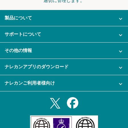
適切に管理します。
製品について
ご利用プラン
サポートについて
AI機能
ナレカンに関するお問い合わせ
その他の情報
ご利用企業様の声
よくある質問
運営会社
セキュリティ
ナレカンアプリのダウンロード
充実サポート
ナレカン公式ブログ
資料をダウンロードする
スマホ・タブレットアプリをダウンロード
ナレカンご利用者様向け
セミナー一覧
無料トライアルのお申込み
iPhoneアプリ
ログイン
業務効率化ガイド
Slack連携
Androidアプリ
利用規約
Teams連携
iPadアプリ
プライバシーポリシー
メール自動転送機能
Androidタブレットアプリ