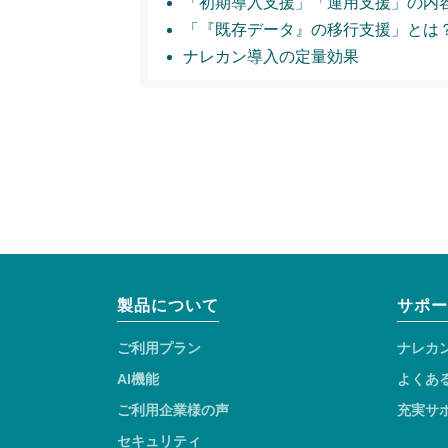
「初期導入支援」
「運用支援」の内
「『既存データ』の移行支援」とは
ナレカン導入の定量効果
製品について
サポー
ご利用プラン
ナレカ
AI機能
よくあ
ご利用企業様の声
充実サ
セキュリティ