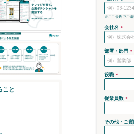
※ここ最近でご連
会社名
＊
部署・部門
＊
役職
＊
ること
従業員数
＊
その他・ご質